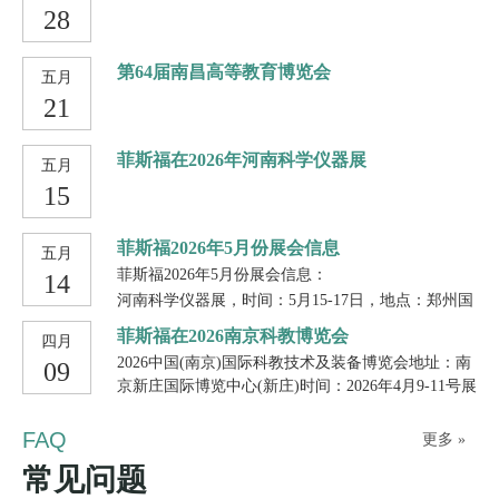
28
第64届南昌高等教育博览会
五月
21
菲斯福在2026年河南科学仪器展
五月
15
菲斯福2026年5月份展会信息
五月
菲斯福2026年5月份展会信息：
14
河南科学仪器展，时间：5月15-17日，地点：郑州国
际会展中心，展位号：AT21
菲斯福在2026南京科教博览会
四月
南昌高等教育博览会，时间：5月22-24日，地点：南
2026中国(南京)国际科教技术及装备博览会地址：南
09
昌绿地国际博览中心 A2展厅，展位号：A2G25
京新庄国际博览中心(新庄)时间：2026年4月9-11号展
位号：A068菲斯福仪器诚邀您来参观指导工作！！
第二十三届中国国际科学仪器及实验室装备展览会，
[玫瑰][玫瑰][玫瑰]
FAQ
时间：5月29-31日，地点：北京.国家会议中心(二
更多 »
期)，展位号：3105 ，3106
常见问题
欢迎各位新老客户莅临现场，指导交流~