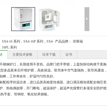
SX4-16 系列，SX4-16P 系列，SX4-
产品品牌：
菲斯福
16PL 系列
述
主要技术参数
目录下载
证书
面不锈钢炉口，长期使用不变色。品牌门把手带锁，上盖快拆结构便于更换
空成型多晶莫来石纤维炉膛，高效保温。双壳体中空气套隔热，双导风通道
硅钼棒，工作寿命长，炉温均匀性良好。
列标配程序控温仪表，进口品质高精度传感器。进口调压模块搭配全铜芯
保护、热电偶故障，开门断电，超温保护，超温声光报警灯多项安全防护
配隔热手套、坩埚钳、氧化铝承烧板。