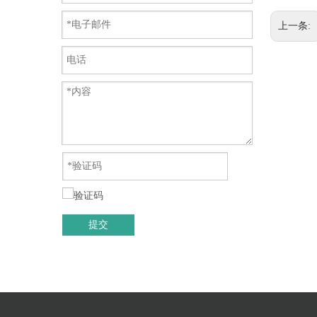
上一条:
提交