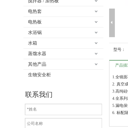
搅拌器 / 加热板
电热套
电热板
水浴锅
水箱
型号：
蒸馏水器
其他产品
产品描
生物安全柜
1.全镜
2. 真
3.高纯
联系我们
4.全系
5.漏电
6. 标